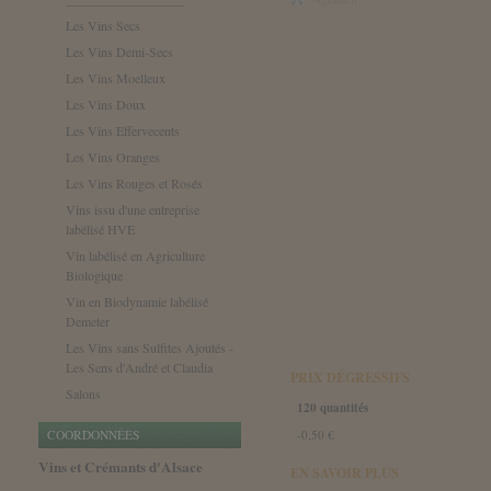
Les Vins Secs
Les Vins Demi-Secs
Les Vins Moelleux
Les Vins Doux
Les Vins Effervecents
Les Vins Oranges
Les Vins Rouges et Rosés
Vins issu d'une entreprise
labélisé HVE
Vin labélisé en Agriculture
Biologique
Vin en Biodynamie labélisé
Demeter
Les Vins sans Sulfites Ajoutés -
Les Sens d'André et Claudia
PRIX DÉGRESSIFS
Salons
120 quantités
-0,50 €
COORDONNÉES
Vins et Crémants d'Alsace
EN SAVOIR PLUS