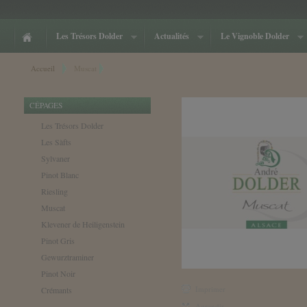
Cookies management panel
Les Trésors Dolder
Actualités
Le Vignoble Dolder
Accueil
Muscat
CÉPAGES
Les Trésors Dolder
Les Sàfts
Sylvaner
Pinot Blanc
Riesling
Muscat
Klevener de Heiligenstein
Pinot Gris
Gewurztraminer
Pinot Noir
Imprimer
Crémants
__________________
Agrandir