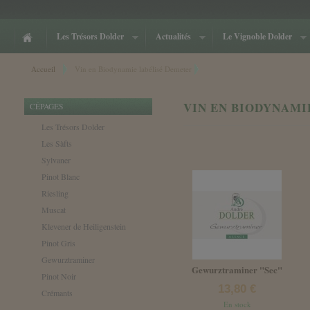
Cookies management panel
Les Trésors Dolder
Actualités
Le Vignoble Dolder
Accueil
Vin en Biodynamie labélisé Demeter
VIN EN BIODYNAMI
CÉPAGES
Les Trésors Dolder
Les Sàfts
Sylvaner
Pinot Blanc
Riesling
Muscat
Klevener de Heiligenstein
Pinot Gris
Gewurztraminer
Gewurztraminer "Sec"
Pinot Noir
13,80 €
Crémants
En stock
__________________