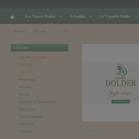
Cookies management panel
Les Trésors Dolder
Actualités
Le Vignoble Dolder
Accueil
Sylvaner
Sylvaner
CÉPAGES
Les Trésors Dolder
Les Sàfts
Sylvaner
Pinot Blanc
Riesling
Muscat
Klevener de Heiligenstein
Pinot Gris
Gewurztraminer
Pinot Noir
Imprimer
Crémants
__________________
Agrandir