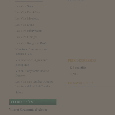
Les Vins Secs
Les Vins Demi-Secs
Les Vins Moelleux
Les Vins Doux
Les Vins Effervecents
Les Vins Oranges
Les Vins Rouges et Rosés
Vins issu d'une entreprise
labélisé HVE
Vin labélisé en Agriculture
PRIX DÉGRESSIFS
Biologique
120 quantités
Vin en Biodynamie labélisé
-0,50 €
Demeter
Les Vins sans Sulfites Ajoutés -
EN SAVOIR PLUS
Les Sens d'André et Claudia
Salons
COORDONNÉES
Vins et Crémants d'Alsace